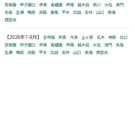
苦楽園
甲子園口
甲東
香櫨園
甲陽
越木岩
夙川
大社
津門
名塩
生瀬
鳴尾
浜脇
春風
平木
広田
安井
山口
用海
西宮浜
【2026年7-8月】
全市版
芦原
今津
上ヶ原
瓦木
神原
北口
苦楽園
甲子園口
甲東
香櫨園
甲陽
越木岩
大社
津門
名塩
生瀬
鳴尾
浜脇
平木
広田
安井
山口
用海
西宮浜