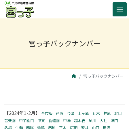
宮っ子バックナンバー
宮っ子バックナンバー
【2024年1-2月】
全市版
芦原
今津
上ヶ原
瓦木
神原
北口
苦楽園
甲子園口
甲東
香櫨園
甲陽
越木岩
夙川
大社
津門
名塩
生瀬
鳴尾
浜脇
春風
平木
広田
安井
山口
用海