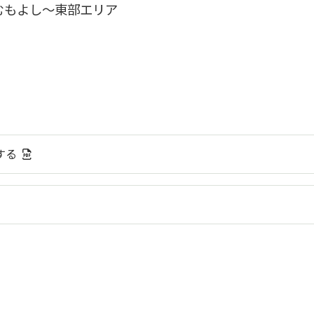
むもよし～東部エリア
する