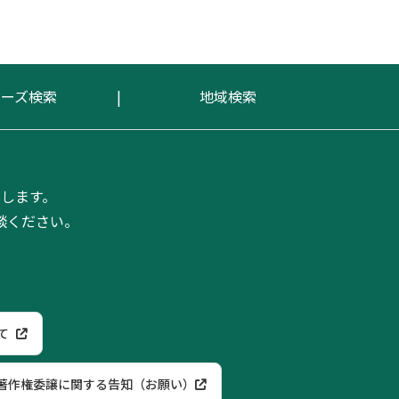
リーズ検索
地域検索
します。
談ください。
て
著作権委譲に関する告知（お願い）