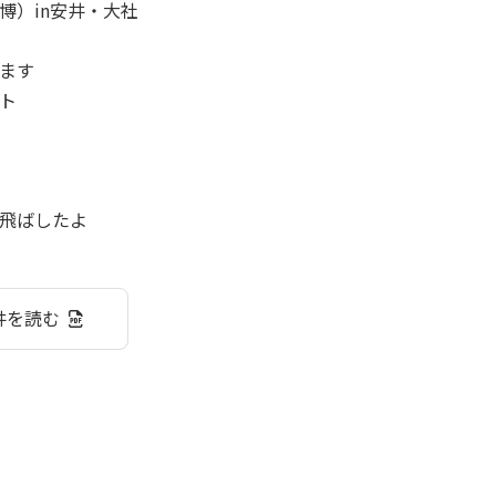
）in安井・大社
ます
ト
飛ばしたよ
安井を読む