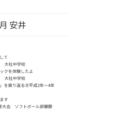
0月 安井
指して
ク 大社中学校
ックを体験したよ
ク 大社中学校
を振り返る⑨平成2年～4年
ます
大会 ソフトボール部優勝