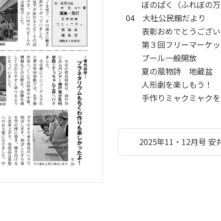
ぼのぱく（ふれぼの万博
04 大社公民館だより
表彰おめでとうござい
第３回フリーマーケッ
プール一般開放
夏の風物詩 地蔵盆
人形劇を楽しもう！
手作りミャクミャクを
2025年11・12月号 