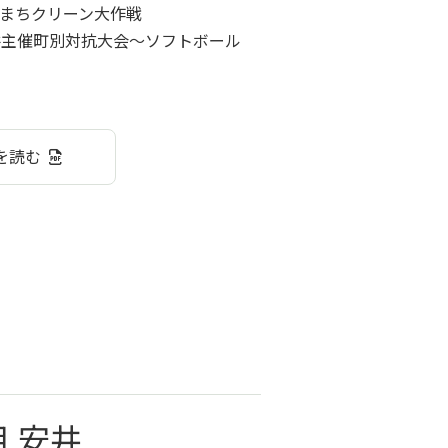
まちクリーン大作戦
主催町別対抗大会～ソフトボール
井を読む
月 安井