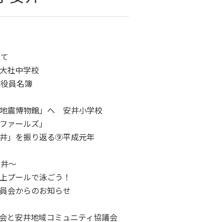
して
大社中学校
体役員名簿
博物館」へ 安井小学校
ァールズ」
」を振り返る⑨平成元年
井～
ールで泳ごう！
会からのお知らせ
と安井地域コミュニティ協議会