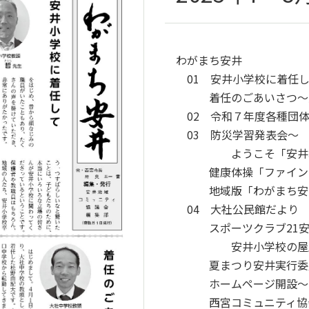
わがまち安井
01 安井小学校に着任
着任のごあいさつ～
02 令和７年度各種団
03 防災学習発表会～
ようこそ「安井地震
健康体操「ファインフ
地域版「わがまち安井
04 大社公民館だより
スポーツクラブ21安
安井小学校の屋上プ
夏まつり安井実行委員
ホームページ開設～
西宮コミュニティ協会